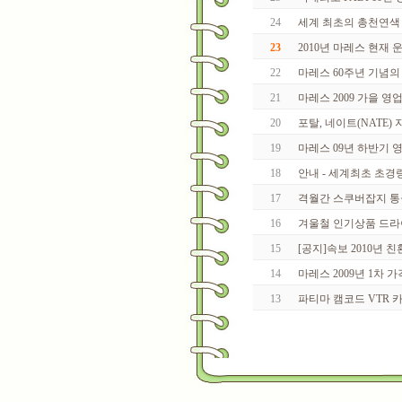
24
세계 최초의 총천연색
23
2010년 마레스 현재
22
마레스 60주년 기념의
21
마레스 2009 가을 
20
포탈, 네이트(NATE) 지
19
마레스 09년 하반기 
18
안내 - 세계최초 초경량
17
격월간 스쿠버잡지 통권1
16
겨울철 인기상품 드라
15
[공지]속보 2010년
14
마레스 2009년 1차 가격
13
파티마 캠코드 VTR 