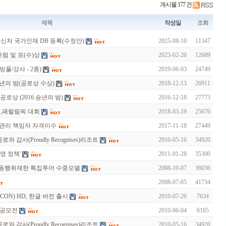
게시물 177 건
제목
작성일
조회
혁신처 국가인재 DB 등록(수정안)
2025-08-10
11347
버포럼 및 포(수)상
2023-02-20
12689
풀/강사 - 2종)
2019-06-03
24749
 송년의 밤(공로상 수상)
2018-12-13
26911
 공로상 (2016.송년의 밤)
2016-12-18
27773
픽,패럴림픽 대회
2018-03-19
25676
관리 책임자 자격이수
2017-11-18
27449
와 감사(Proudly Recognises)리조트
2010-05-16
34920
영 정책'
2011-01-28
35300
지와 동행취재한 특집투어 수중모델
2008-10-07
36036
2008-07-05
41734
ICON) HD, 한글 버전 출시
2010-07-26
7634
 공모전
2010-06-04
6185
와 감사(Proudly Recognises)리조트
2010-05-16
34920