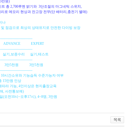
5만원)
 총 2,700루멘 밝기와 3단조절의 마그네틱 스위치,
 메모리 현상과 잔고장 전무(단 배터리,충전기 별매)
세미나
및 점검으로 최상의 상태유지로 안전한 다이빙 보장
--------------------------
VANCE EXPERT
--------------------------
실기,보증수리 실기,테스트
--------------------------
만5천원 3만5천원
--------------------------
매일 10시간소유와 기능습득 수준가능자 여부
총 15만원 인상
따라 가능, 4인이상은 현지출장교육
매, 사전통보예)
(오전10시~오후17시), 4~8명, 3만원