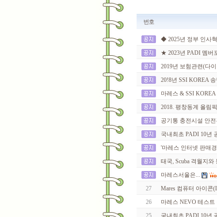
번호
◆ 2025년 정부 인사
★ 2023년 PADI 멤
2019년 보험관련(다이빙
20!8년 SSI KOREA
마레스 & SSI KOREA
2018. 평창동계 올림
공기통 충전시설 안전
국내최초 PADI 10년 공로
'마레스 인터넷 판매경
태국, Scuba 격월
마레스서울은...
27
Mares 컴퓨터 아이콘(
26
마레스 NEVO 테스트
25
국내최초 PADI 10년 공로