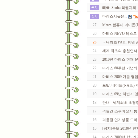
태국, Scuba 격월
마레스서울은...
27
Mares 컴퓨터 아이콘(
26
마레스 NEVO 테스트
25
국내최초 PADI 10년 공로
24
세계 최초의 총천연색
23
2010년 마레스 현재
22
마레스 60주년 기념의
21
마레스 2009 가을 
20
포탈, 네이트(NATE) 지
19
마레스 09년 하반기 
18
안내 - 세계최초 초경량
17
격월간 스쿠버잡지 통권1
16
겨울철 인기상품 드라
15
[공지]속보 2010년
14
마레스 2009년 1차 가격