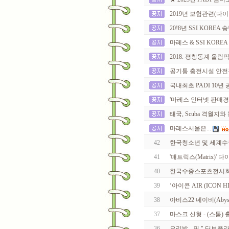
2019년 보험관련(다이빙
20!8년 SSI KOREA
마레스 & SSI KOREA
2018. 평창동계 올림
공기통 충전시설 안전
국내최초 PADI 10년 공로
'마레스 인터넷 판매경
태국, Scuba 격월
마레스서울은...
42
한국청소년 및 세계수중
41
'매트릭스(Matrix)'
40
한국수중스포츠전시
39
‘아이콘 AIR (ICON H
38
아비스22 네이비(Abyss
37
마스크 신형 - (스톰) 
36
오리발 - 핀 " 터보플