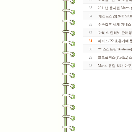
35
2011년 출시된 Mares
34
'세컨드스킨(2ND SKI
33
수중결혼 세계 기네스
32
'마레스 인터넷 판매경
31
아비스/ 22 호흡기에
30
‘엑스스트림(X-stream
29
프로플렉스(Proflex)
28
Mares, 유럽 최대 