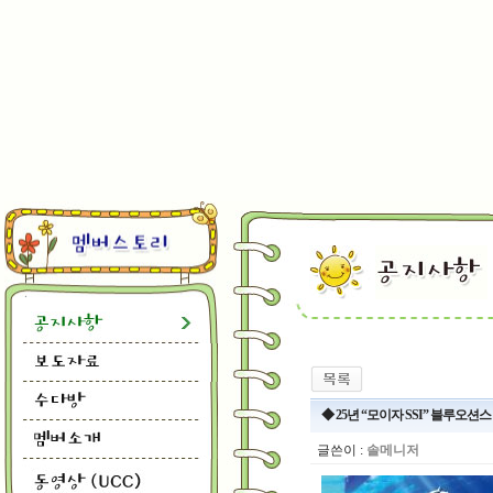
◆ 25년 “모이자 SSI” 블루오
글쓴이 :
솔메니저