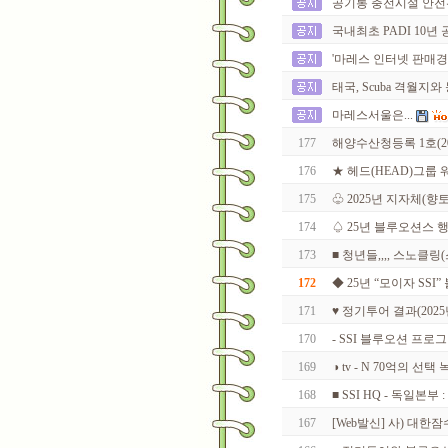
공기통 충전시설 안전
국내최초 PADI 10년 공로
'마레스 인터넷 판매경
태국, Scuba 격월
마레스서울은...
177
해양수산청등록 1호(2017
176
★ 헤드(HEAD)그룹 워
175
♧ 2025년 지자체(향토
174
♤ 25년 블루오션스 
173
■ 청년들,,,, 스노클링(스
172
◆ 25년 “모이자 SS
171
♥ 정기투어 결과(2025년
170
- SSI 블루오션 프로
169
◑ tv - N 70억의 선
168
■ SSI HQ - 독일본부
167
[Web발신] 사) 대한