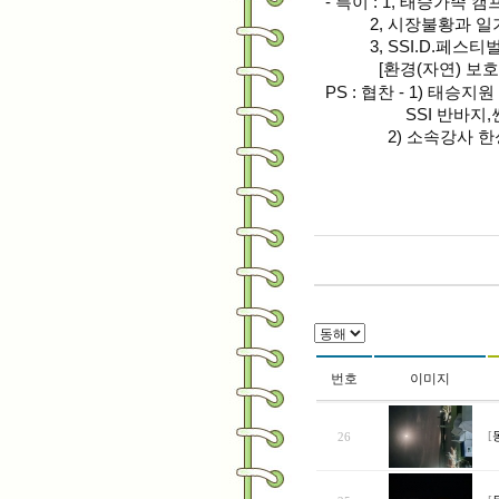
- 특이 : 1, 태승가족 
2, 시장불황과 일
3, SSI.D.페스티
[환경(자연) 보호행사
PS : 협찬 -
1) 태승지원 
SSI 반바지,썬크
2) 소속강사 한성
번호
이미지
26
[