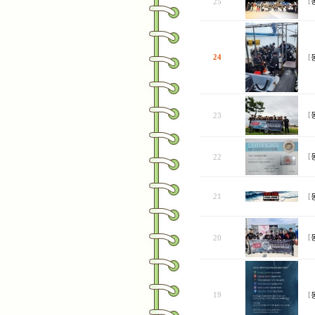
25
[
24
[
23
[
22
[
21
[
20
[
19
[