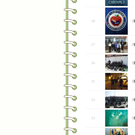
18
[
17
[
16
[
15
[
14
[
13
[