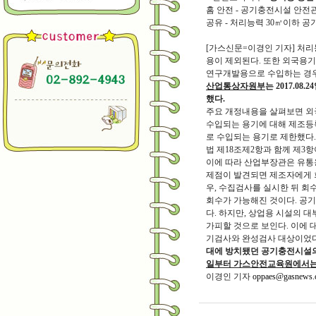
홈 안전 - 공기충전시설 안전관리자 
공유 - 처리능력 30㎥이하 
[가스신문=이경인 기자] 처
용이 제외된다. 또한 외국용
연구개발용으로 수입하는 경우
산업통상자원부
는 2017.
했다.
주요 개정내용을 살펴보면 외
수입되는 용기에 대해 제조등
로 수입되는 용기로 제한했다.
법 제18조제2항과 함께 제3항
이에 따라 산업부장관은 유통
제점이 발견되면 제조자에게 회
우, 수집검사를 실시한 뒤 회
회수가 가능해진 것이다. 공
다. 하지만, 상업용 시설의 
가피할 것으로 보인다. 이에
기검사와 완성검사 대상이었다
대에 방치됐던 공기충전시설의
일부터 가스안전교육원에서는 
이경인 기자
oppaes@gasnews.