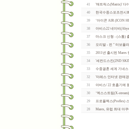
41
'매트릭스(Matrix)'
40
한국수중스포츠전시
39
‘아이콘 AIR (ICON H
38
아비스22 네이비(Abyss
37
마스크 신형 - (스톰) 
36
오리발 - 핀 " 터보플
35
2011년 출시된 Mares
34
'세컨드스킨(2ND SKI
33
수중결혼 세계 기네스
32
'마레스 인터넷 판매경
31
아비스/ 22 호흡기에
30
‘엑스스트림(X-stream
29
프로플렉스(Proflex)
28
Mares, 유럽 최대 