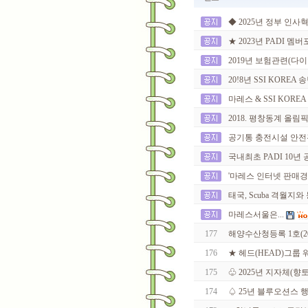
◆ 2025년 정부 인사
★ 2023년 PADI 멤
2019년 보험관련(다이빙
20!8년 SSI KOREA
마레스 & SSI KOREA
2018. 평창동계 올림
공기통 충전시설 안전
국내최초 PADI 10년 공로
'마레스 인터넷 판매경
태국, Scuba 격월
마레스서울은...
177
해양수산청등록 1호(2017
176
★ 헤드(HEAD)그룹 워
175
♧ 2025년 지자체(향토
174
♤ 25년 블루오션스 