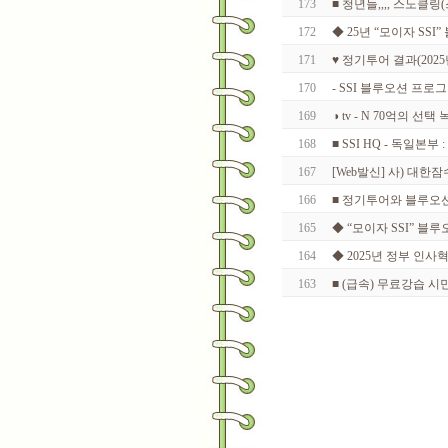
173
■ 청년들,,,, 스노클링(스
172
◆ 25년 “모이자 SS
171
♥ 정기투어 결과(2025년
170
- SSI 블루오션 프로
169
◑ tv - N 70억의 선
168
■ SSI HQ - 독일본부
167
[Web발신] 사) 대한
166
■ 정기투어와 블루오
165
◆ “모이자 SSI” 블
164
◆ 2025년 정부 인사
163
■ (급속) 무료강습 