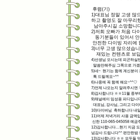
후렴(기)
1)대표님 정말 고생 많
하고 촬영도
잘 마무리했
남아주시길 소망합니
2)저희 오빠가 처음 다이
동기분들이 있
어서 
안전한 다이빙 자리에
3)너무 고생 많으셨습
재밌는 컨텐츠로 보
4)선생님 오시는데 피곤하실
말씀만해주심
그쪽으로 가겠
5)네~ 현기는 함께 계신분이
톡 드릴께요~^^
6)나중에 꼭 함께 해요~^^♡
7)언제 나오는지 알려주시면 
8)감사합니다 ㅎㅎ11월 중부
9)채널에이 임성용 피디입니
대표님, 강사님, 그리고 다
10)다이버님 축하합니다 내일
11)어제 저녁거리 사용 금액입
신한 110-065-045058 예
12)감사합니다....현기 지
넘감사
드립니다^^ 편안한밤 
13)감사합니다 ㅎㅎ 모두들 