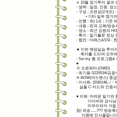
⊙ 10월 정기투어 결과
- 생략 : 일정. 인원. 장
- 구성 : 조편성(2개조) 
• 기타 일부 참가자
- 진행 : 위) 1조 : 기존
- 내용 : 펀과 교육/방
- 장소 : 최근 강원의 H
- 특이 : 일기불문 정상
- 협찬 : 마레스&SSI -
★ 이번 해양실습 투어
축카를 드
리며 모두
- Ssi my 웹 프로그램
♥
※ 오픈워터.(OWD)
- 최기용-3225534/
김광수-
※ AOW(어드벤스) 중
- 이서희- 2030146, /
-
실물 C-카드와 인증서
♥ 리뷰: 어려운 일기
다이버와 강사님께 
마
무리되어
거듭 
참) 죄송......???
지원에
인사올