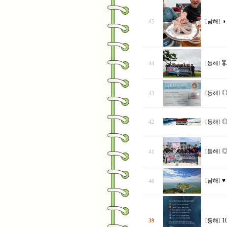
◑
45
[
남해
]

44
[
동해
]
◎
43
[
동해
]
◎
42
[
동해
]
◎
41
[
동해
]
♥
40
[
남해
]
1
39
[
동해
]