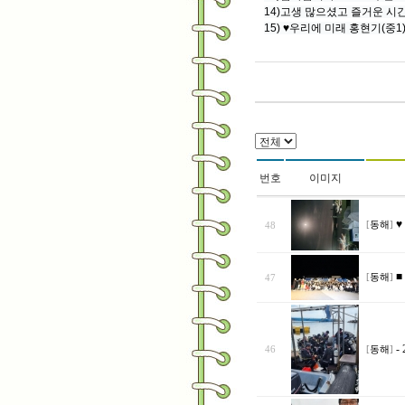
14)고생 많으셨고 즐거운 
15) ♥우리에 미래 홍현기(중1)
번호
이미지
♥
48
[
동해
]
■
47
[
동해
]
-
46
[
동해
]